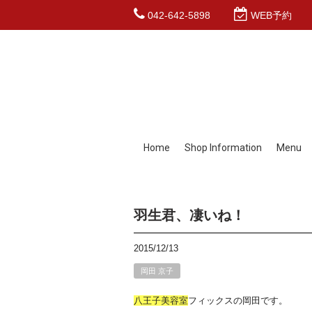
042-642-5898
WEB予約
Home
Shop Information
Menu
羽生君、凄いね！
2015/12/13
岡田 京子
八王子
美容室
フィックスの岡田です。