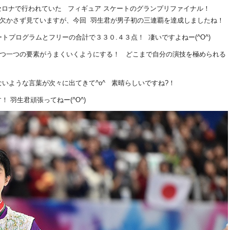
セロナで行われていた フィギュア スケートのグランプリファイナル！
欠かさず見ていますが、今回 羽生君が男子初の三連覇を達成しましたね！
プログラムとフリーの合計で３３０.４３点！ 凄いですよねー(^O^)
一つ一つの要素がうまくいくようにする！ どこまで自分の演技を極められる
ないような言葉が次々に出てきて^o^ 素晴らしいですね?！
 羽生君頑張ってねー(^O^)