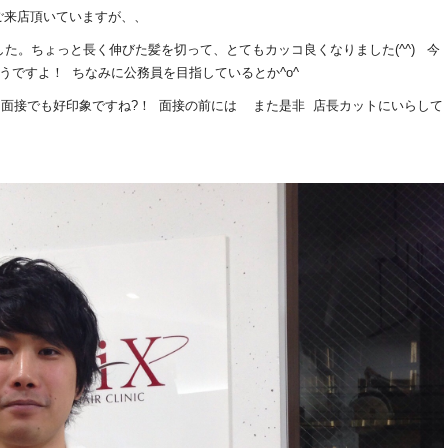
ご来店頂いていますが、、
た。ちょっと長く伸びた髪を切って、とてもカッコ良くなりました(^^) 今
ですよ！ ちなみに公務員を目指しているとか^o^
っと面接でも好印象ですね?！ 面接の前には また是非 店長カットにいらして