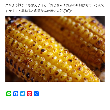
又来よう誰かにも教えようと「おじさん！お店の名前は何ていうんで
すか？」と尋ねると名前なんか無いよ?*\(^o^)/*
Line
Facebook
Twitter
Pinterest
共
有