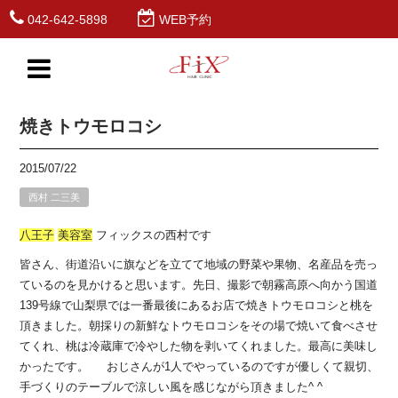
042-642-5898
WEB予約
焼きトウモロコシ
2015/07/22
西村 二三美
八王子
美容室
フィックスの西村です
皆さん、街道沿いに旗などを立てて地域の野菜や果物、名産品を売っ
ているのを見かけると思います。先日、撮影で朝霧高原へ向かう国道
139号線で山梨県では一番最後にあるお店で焼きトウモロコシと桃を
頂きました。朝採りの新鮮なトウモロコシをその場で焼いて食べさせ
てくれ、桃は冷蔵庫で冷やした物を剥いてくれました。最高に美味し
かったです。 おじさんが1人でやっているのですが優しくて親切、
手づくりのテーブルで涼しい風を感じながら頂きました^ ^