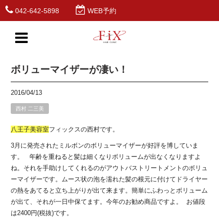
042-642-5898
WEB予約
ボリューマイザーが凄い！
2016/04/13
西村 二三美
八王子
美容室
フィックスの西村です。
3月に発売されたミルボンのボリューマイザーが好評を博していま
す。 年齢を重ねると髪は細くなりボリュームが出なくなりますよ
ね。それを手助けしてくれるのがアウトバストリートメントのボリュ
ーマイザーです。ムース状の泡を濡れた髪の根元に付けてドライヤー
の熱をあてると立ち上がりが出て来ます。簡単にふわっとボリューム
が出て、それが一日中保てます。今年のお勧め商品ですよ。 お値段
は2400円(税抜)です。