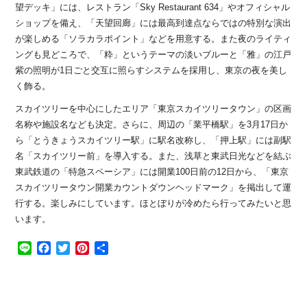
望デッキ」には、レストラン「Sky Restaurant 634」やオフィシャル
ショップを備え、「天望回廊」には最高到達点ならではの特別な演出
が楽しめる「ソラカラポイント」などを用意する。また夜のライティ
ングも見どころで、「粋」というテーマの淡いブルーと「雅」の江戸
紫の照明が1日ごと交互に照らすシステムを採用し、東京の夜を美し
く飾る。
スカイツリーを中心にしたエリア「東京スカイツリータウン」の区画
名称や施設名なども決定。さらに、周辺の「業平橋駅」を3月17日か
ら「とうきょうスカイツリー駅」に駅名改称し、「押上駅」には副駅
名「スカイツリー前」を導入する。また、浅草と東武日光などを結ぶ
東武鉄道の「特急スペーシア」には開業100日前の12日から、「東京
スカイツリータウン開業カウントダウンヘッドマーク」を掲出して運
行する。楽しみにしています。ほとぼりが冷めたら行ってみたいと思
います。
Line
Facebook
Twitter
Pinterest
共
有