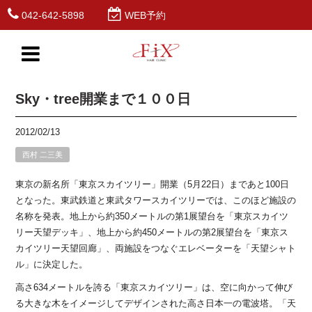
042-642-5898
WEB予約
Sky・tree開業まで１００日
2012/02/13
西村 二三美
東京の新名所「東京スカイツリー」開業（5月22日）まであと100日
となった。東武鉄道と東武タワースカイツリーでは、このほど施設の
名称を発表。地上から約350メートルの第1展望台を「東京スカイツ
リー天望デッキ」、地上から約450メートルの第2展望台を「東京ス
カイツリー天望回廊」、両施設をつなぐエレベーターを「天望シャト
ル」に決定した。
高さ634メートルを誇る「東京スカイツリー」は、空に向かって伸び
る大きな木をイメージしてデザインされた高さ日本一の電波塔。「天