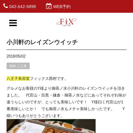
042-642-5898
WEB予約
小川軒のレイズンウイッチ
2018/05/02
西村 二三美
八王子
美容室
フィックス西村です。
グルメなお客様のY様より御茶ノ水小川軒のレイズンウイッチを頂き
ました。 代官山・目黒・鎌倉・御茶ノ水などにあってそれぞれ味が
違うらしいのですが、とっても美味しいです！ Y様曰く代官山が1
番美味しいとか！ でも御茶ノ水もメチャ美味しかったです。 Y
様いつもありがとうございます。