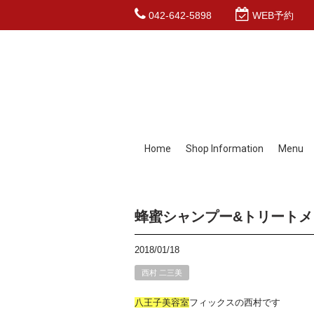
042-642-5898
WEB予約
Home
Shop Information
Menu
蜂蜜シャンプー&トリートメ
2018/01/18
西村 二三美
八王子
美容室
フィックスの西村です