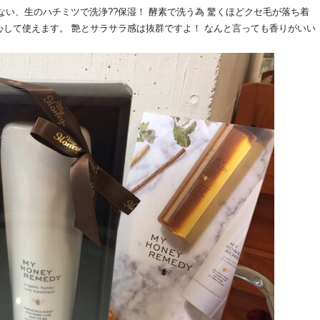
ない、生のハチミツで洗浄??保湿！ 酵素で洗う為 驚くほどクセ毛が落ち着
心して使えます。 艶とサラサラ感は抜群ですよ！ なんと言っても香りがいい