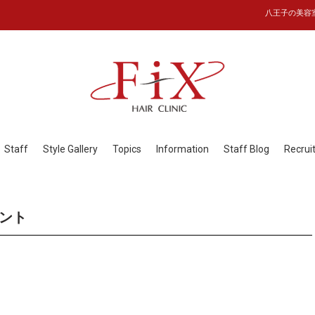
八王子の美容室フ
Staff
Style Gallery
Topics
Information
Staff Blog
Recrui
ント