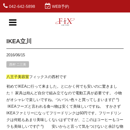
042-642-5898
WEB予約
IKEA立川
2016/06/15
西村 二三美
八王子
美容室
フィックスの西村です
初めてIKEAに行って来ました。とにかく何でも安いのに驚きまし
た！ 家具は殆んど自分で組み立てなので電動工具が必要です。 小物
がオシャレで楽しいですね。ついつい色々と買ってしまいます(^ ^)
IKEAフーズと言われる食べ物は安くて美味しいですね。 すかさず
IKEAファミリーになってフリードリンクは60円です。フリードリン
クは何処もあまり美味しくないはずですが、ここのはコーヒーもコー
ラも美味しいです(^ ^) 安いからと言って気をつけないと余計な物