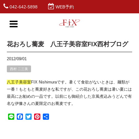
042-642-5898
WEB予約
花おろし蕎麦 八王子美容室FIX西村ブログ
2012/09/01
西村 二三美
八王子
美容室
FIX Nishimuraです。暑くて食欲がないときは、麺類が
一番！もともと蕎麦好きな私ですが、この花おろし蕎麦は暑い夏には
最高にお勧めの一品です。以前にも御紹介した京風煮込みうどんで有
名な伊豫さんの夏限定のお蕎麦です。
Line
Facebook
Twitter
Pinterest
共
有