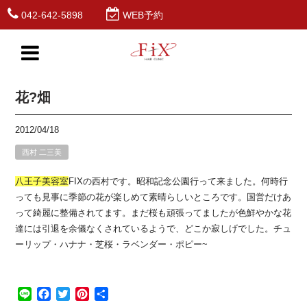
042-642-5898
WEB予約
花?畑
2012/04/18
西村 二三美
八王子
美容室
FIXの西村です。昭和記念公園行って来ました。何時行
っても見事に季節の花が楽しめて素晴らしいところです。国営だけあ
って綺麗に整備されてます。まだ桜も頑張ってましたが色鮮やかな花
達には引退を余儀なくされているようで、どこか寂しげでした。チュ
ーリップ・ハナナ・芝桜・ラベンダー・ポピー~
Line
Facebook
Twitter
Pinterest
共