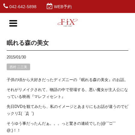
042-642-5898
WEB予約
眠れる森の美女
2015/01/30
西村 二三美
子供の頃から大好きだったディズニーの『眠れる森の美女』のお話。
それがリメイクされて、物語の中で登場する、悪い魔女が主人公にな
っている映画『マレフィセント』
先日DVDを観てみたら、私のイメージとあまりにもお話が違うのでビ
ックリΣ(゜Д゜)
そうゆう事だったんだぁ。。。っと驚きの連続でした(@￣□￣
@;)！！