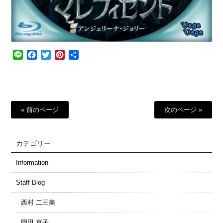
Line
Facebook
Twitter
Pinterest
共
有
« 前のページ
次のページ »
カテゴリー
Information
Staff Blog
西村 二三美
岡田 京子