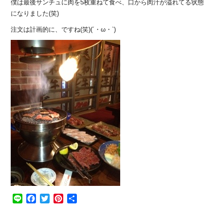
僕は最後サンチュに肉を5枚重ねて食べ、口から肉汁が溢れてる状態
になりました(笑)
注文は計画的に、ですね(笑)(´・ω・`)
Line
Facebook
Twitter
Pinterest
共
有