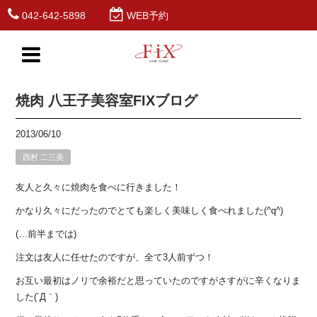
042-642-5898
WEB予約
焼肉 八王子美容室FIXブログ
2013/06/10
西村 二三美
友人と久々に焼肉を食べに行きました！
かなり久々にだったのでとても楽しく美味しく食べれました(^q^)
(…前半までは)
注文は友人に任せたのですが、全て3人前ずつ！
お互い最初はノリで余裕だと思っていたのですがさすがに辛くなりま
した(´Д｀)