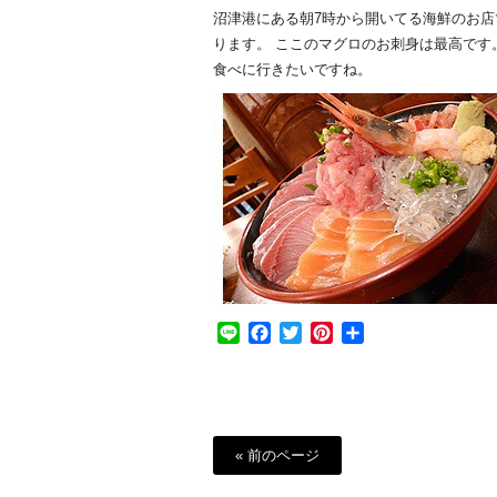
沼津港にある朝7時から開いてる海鮮のお
ります。 ここのマグロのお刺身は最高で
食べに行きたいですね。
Line
Facebook
Twitter
Pinterest
共
有
« 前のページ