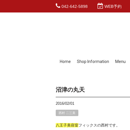
042-642-5898
WEB予約
Home
Shop Information
Menu
沼津の丸天
2016/02/01
西村 二三美
八王子
美容室
フィックスの西村です。