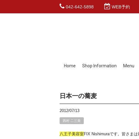
042-642-5898
WEB予約
Home
Shop Information
Menu
日本一の蕎麦
2012/07/13
西村 二三美
八王子
美容室
FIX Nishimuraです