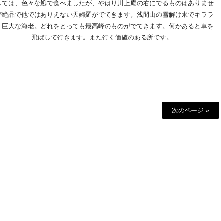
しては、色々な処で食べましたが、やはり川上庵の右にでるものはありませ
が絶品で他ではありえない天婦羅がでてきます。浅間山の雪解け水でキララ
・巨大な海老。どれをとっても最高峰のものがでてきます。何かあると車を
飛ばして行きます。また行く価値のある所です。
次のページ »