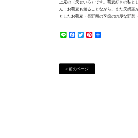
上庵の（天せいろ）です。蕎麦好きの私と
ん！お蕎麦も然ることながら、また天婦羅
としたお蕎麦・長野県の季節の肉厚な野菜
Line
Facebook
Twitter
Pinterest
共
有
« 前のページ