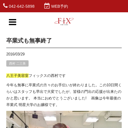
042-642-5898
WEB予約
卒業式も無事終了
2016/03/29
西村 二三美
八王子
美容室
フィックスの西村です
今年も無事に卒業式の方々のお手伝いが終わりました。この10日間く
らいはスタッフも早出で大変でしたが、皆様の門出の応援が出来たの
かと思います。 本当におめでとうございました! 画像は今年最後の
卒業式 明星大学のお嬢様です。