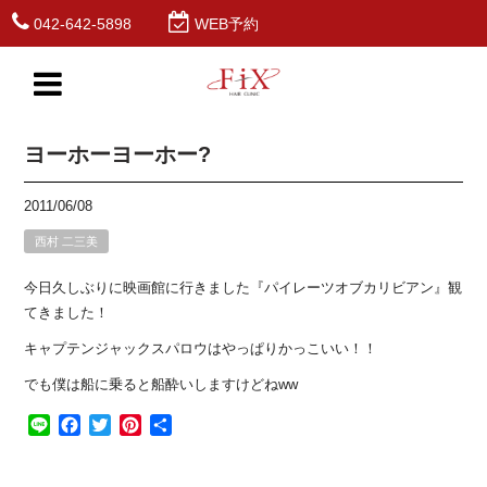
042-642-5898
WEB予約
ヨーホーヨーホー?
2011/06/08
西村 二三美
今日久しぶりに映画館に行きました『パイレーツオブカリビアン』観
てきました！
キャプテンジャックスパロウはやっぱりかっこいい！！
でも僕は船に乗ると船酔いしますけどねww
Line
Facebook
Twitter
Pinterest
共
有