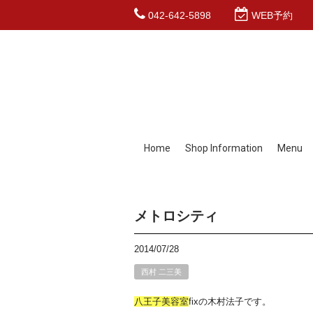
042-642-5898
WEB予約
Home
Shop Information
Menu
メトロシティ
2014/07/28
西村 二三美
八王子
美容室
fixの木村法子です。