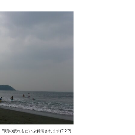
！
頃の疲れもだいぶ解消されます(?´?`?)