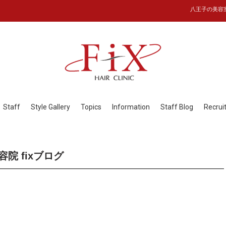
八王子の美容室フ
Staff
Style Gallery
Topics
Information
Staff Blog
Recrui
院 fixブログ