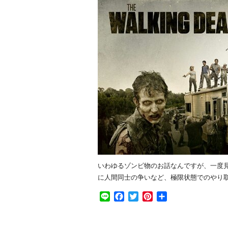
いわゆるゾンビ物のお話なんですが、一度
に人間同士の争いなど、極限状態でのやり
Line
Facebook
Twitter
Pinterest
共
有