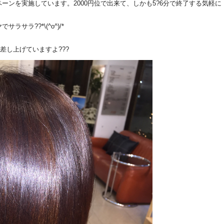
ーンを実施しています。2000円位で出来て、しかも5?6分で終了する気軽に
ラ??*\(^o^)/*
差し上げていますよ???