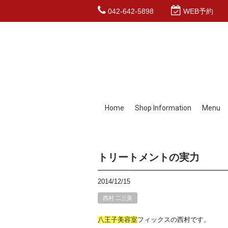
042-642-5898
WEB予約
Home
Shop Information
Menu
トリートメントの実力
2014/12/15
西村 二三美
八王子
美容室
フィックスの西村です。