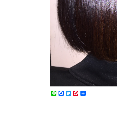
Line
Facebook
Twitter
Pinterest
共
有