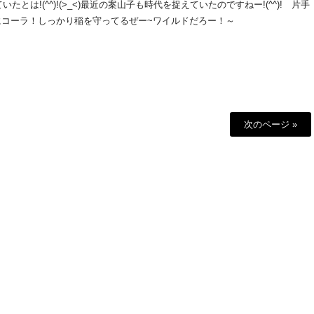
は!(^^)!(>_<)最近の案山子も時代を捉えていたのですねー!(^^)!
片手
にコーラ！しっかり稲を守ってるぜー~ワイルドだろー！～
次のページ »