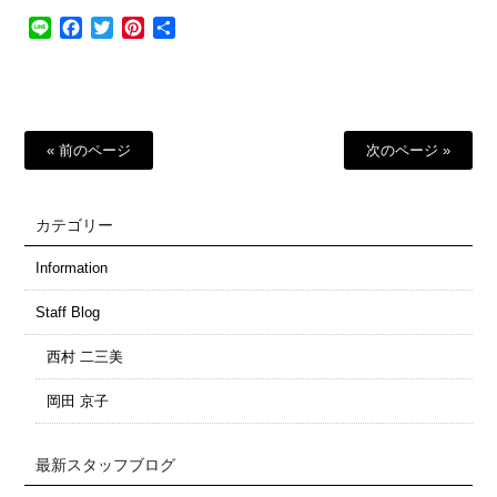
Line
Facebook
Twitter
Pinterest
共
有
« 前のページ
次のページ »
カテゴリー
Information
Staff Blog
西村 二三美
岡田 京子
最新スタッフブログ