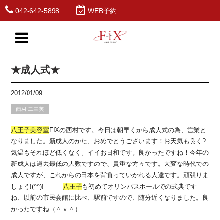
042-642-5898
WEB予約
★成人式★
2012/01/09
西村 二三美
八王子
美容室
FIXの西村です。今日は朝早くから成人式の為、営業と
なりました。新成人のかた、おめでとうございます！お天気も良く?
気温もそれほど低くなく、イイお日和です。良かったですね！今年の
新成人は過去最低の人数ですので、貴重な方々です。大変な時代での
成人ですが、これからの日本を背負っていかれる人達です。頑張りま
しょう!(^^)!
八王子
も初めてオリンパスホールでの式典です
ね、以前の市民会館に比べ、駅前ですので、随分近くなりました。良
かったですね（＾ｖ＾）